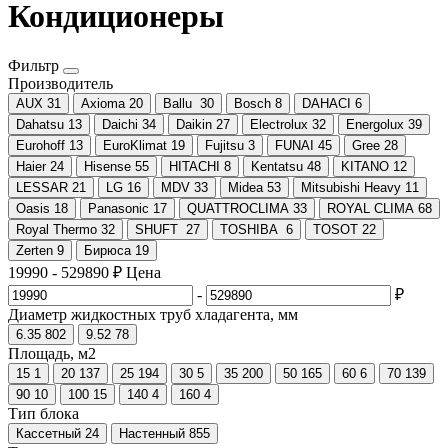
Кондиционеры
Фильтр
Производитель
AUX
31
Axioma
20
Ballu
30
Bosch
8
DAHACI
6
Dahatsu
13
Daichi
34
Daikin
27
Electrolux
32
Energolux
39
Eurohoff
13
EuroKlimat
19
Fujitsu
3
FUNAI
45
Gree
28
Haier
24
Hisense
55
HITACHI
8
Kentatsu
48
KITANO
12
LESSAR
21
LG
16
MDV
33
Midea
53
Mitsubishi Heavy
11
Oasis
18
Panasonic
17
QUATTROCLIMA
33
ROYAL CLIMA
68
Royal Thermo
32
SHUFT
27
TOSHIBA
6
TOSOT
22
Zerten
9
Бирюса
19
19990
-
529890
₽
Цена
-
₽
Диаметр жидкостных труб хладагента, мм
6.35
802
9.52
78
Площадь, м2
15
1
20
137
25
194
30
5
35
200
50
165
60
6
70
139
90
10
100
15
140
4
160
4
Тип блока
Кассетный
24
Настенный
855