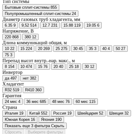
Тип системы
Бытовые сплит-системы
855
Полупромышленный сплит-системы
24
Диаметр газовых труб хладагента, мм
6.35
9
9,52
514
12.7
231
15.88
119
19.05
6
Напряжение, В
220
868
380
12
Длина коммуникаций общая, м
10
22
15
224
20
269
25
275
30
45
35
3
40
4
50
27
75
3
Перепад высот внутр.-нар. макс., м
8
154
10
474
15
76
20
40
25
18
30
12
Инвертор
да
497
нет
382
Хладагент
R32
519
R410
360
Гарантия
24 мес
4
36 мес
685
48 мес
76
60 мес
115
Страна
Италия
19
Китай
552
Россия
19
Швейцария
52
Швеция
32
Южная Корея
16
Япония
190
Показать еще 3 фильтра
Скрыть
Сбросить
Выберите фильтры