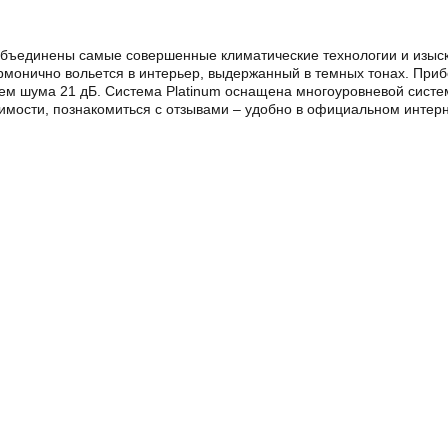
on объединены самые совершенные климатические технологии и изы
 гармонично вольется в интерьер, выдержанный в темных тонах. Пр
ем шума 21 дБ. Система Platinum оснащена многоуровневой систе
имости, познакомиться с отзывами – удобно в официальном интерн