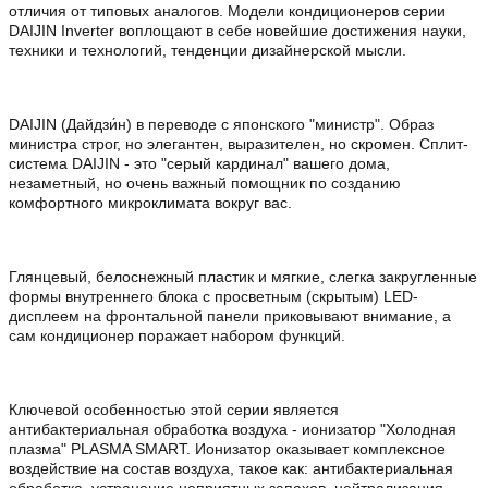
отличия от типовых аналогов. Модели кондиционеров серии
DAIJIN Inverter воплощают в себе новейшие достижения науки,
техники и технологий, тенденции дизайнерской мысли.
DAIJIN (Дайдзи́н) в переводе с японского "министр". Образ
министра строг, но элегантен, выразителен, но скромен. Сплит-
система DAIJIN - это "серый кардинал" вашего дома,
незаметный, но очень важный помощник по созданию
комфортного микроклимата вокруг вас.
Глянцевый, белоснежный пластик и мягкие, слегка закругленные
формы внутреннего блока с просветным (скрытым) LED-
дисплеем на фронтальной панели приковывают внимание, а
сам кондиционер поражает набором функций.
Ключевой особенностью этой серии является
антибактериальная обработка воздуха - ионизатор "Холодная
плазма" PLASMA SMART. Ионизатор оказывает комплексное
воздействие на состав воздуха, такое как: антибактериальная
обработка, устранение неприятных запахов, нейтрализация