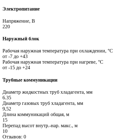
Электропитание
Напряжение, В
220
Наружный блок
Рабочая наружная температура при охлаждении, °C
от -7 до +43
Рабочая наружная температура при нагреве, °C
от -15 до +24
Трубные коммуникации
Диаметр жидкостных труб хладагента, мм
6.35
Диаметр газовых труб хладагента, мм
9,52
Длина коммуникаций общая, м
15
Перепад высот внутр.-нар. макс., м
10
Отзывов: 0