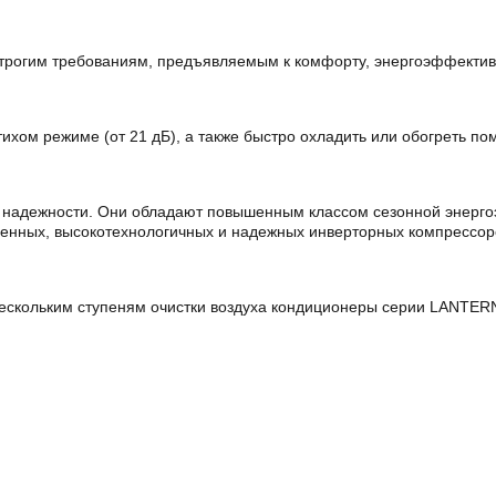
огим требо­ваниям, предъявляемым к комфорту, энергоэффективн
ихом ре­жиме (от 21 дБ), а также быстро охладить или обогреть п
 надежности. Они обладают повышенным классом сезонной энерго
менных, высокотехнологичных и надежных инверторных компрессор
нескольким ступеням очистки воздуха кондиционеры серии LANTER