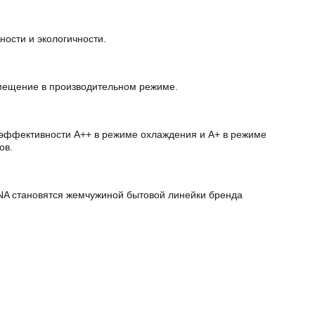
ости и экологичности.
омещение в произво­дительном режиме.
эффективности А++ в режиме охлаждения и А+ в режиме
ов.
NA становятся жемчу­жиной бытовой линейки бренда