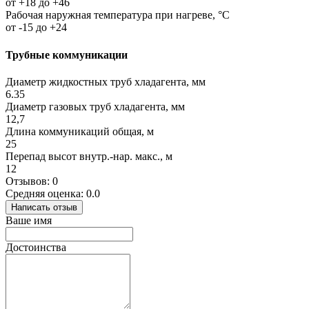
от +18 до +46
Рабочая наружная температура при нагреве, °C
от -15 до +24
Трубные коммуникации
Диаметр жидкостных труб хладагента, мм
6.35
Диаметр газовых труб хладагента, мм
12,7
Длина коммуникаций общая, м
25
Перепад высот внутр.-нар. макс., м
12
Отзывов: 0
Средняя оценка: 0.0
Написать отзыв
Ваше имя
Достоинства